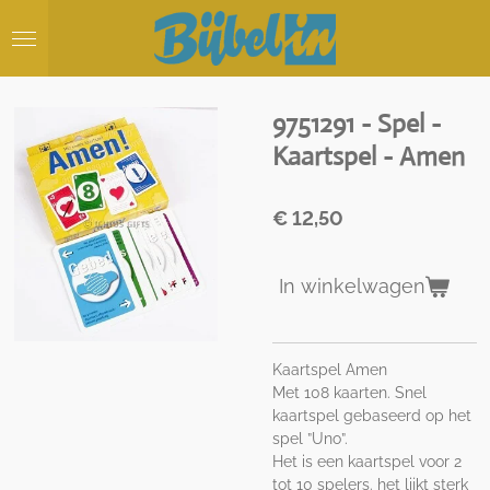
Ga
direct
naar
de
hoofdinhoud
9751291 - Spel -
Kaartspel - Amen
€ 12,50
In winkelwagen
Kaartspel Amen
Met 108 kaarten. Snel
kaartspel gebaseerd op het
spel ”Uno”.
Het is een kaartspel voor 2
tot 10 spelers. het lijkt sterk