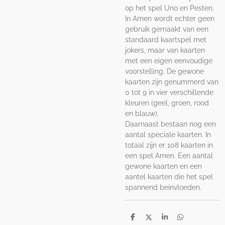
op het spel Uno en Pesten.
In Amen wordt echter geen
gebruik gemaakt van een
standaard kaartspel met
jokers, maar van kaarten
met een eigen eenvoudige
voorstelling. De gewone
kaarten zijn genummerd van
0 tot 9 in vier verschillende
kleuren (geel, groen, rood
en blauw).
Daarnaast bestaan nog een
aantal speciale kaarten. In
totaal zijn er 108 kaarten in
een spel Amen. Een aantal
gewone kaarten en een
aantel kaarten die het spel
spannend beinvloeden.
D
D
S
D