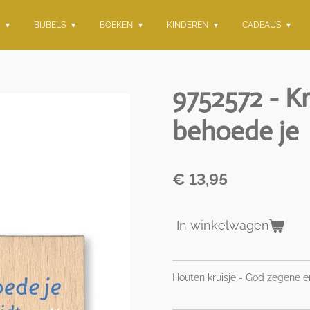
G
BIJBELS
BOEKEN
KINDEREN
CADEAUS
9752572 - K
behoede je
€ 13,95
In winkelwagen
Houten kruisje - God zegene 