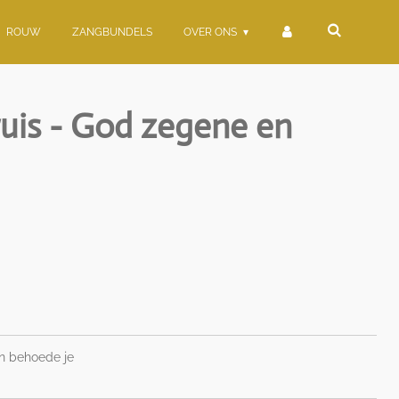
ROUW
ZANGBUNDELS
OVER ONS
ruis - God zegene en
en behoede je