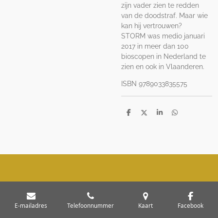
zijn vader zien te redden
van de doodstraf. Maar wie
kan hij vertrouwen?
STORM was medio januari
2017 in meer dan 100
bioscopen in Nederland te
zien en ook in Vlaanderen.
ISBN 9789033835575
D
D
S
D
e
e
h
e
l
e
a
l
e
l
r
e
n
e
n
E-mailadres
Telefoonnummer
Kaart
Facebook