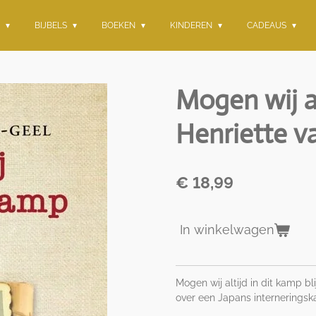
G
BIJBELS
BOEKEN
KINDEREN
CADEAUS
Mogen wij al
Henriette v
€ 18,99
In winkelwagen
Mogen wij altijd in dit kamp b
over een Japans internerings