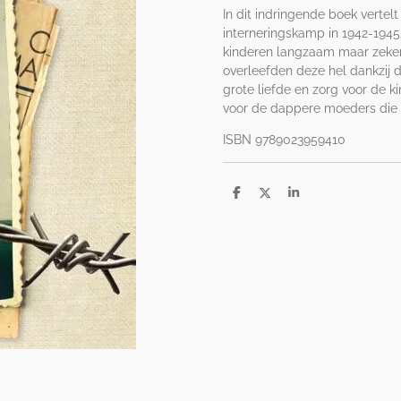
In dit indringende boek vertel
interneringskamp in 1942-19
kinderen langzaam maar zeker 
overleefden deze hel dankzij
grote liefde en zorg voor de k
voor de dappere moeders die 
ISBN 9789023959410
D
D
S
e
e
h
l
e
a
e
l
r
n
e