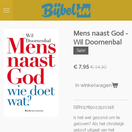
Ga
direct
naar
de
hoofdinhoud
Mens naast God -
Wil Doornenbal
Sale!
€ 7,95
€ 14,30
In winkelwagen
ISBN:9789023920748
Is het wel gezond om te
geloven? Als het christelijk
geloof uitgaat van het