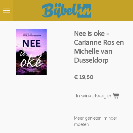
Ga
direct
naar
de
hoofdinhoud
Nee is oke -
Carianne Ros en
Michelle van
Dusseldorp
€ 19,50
In winkelwagen
Meer genieten, minder
moeten