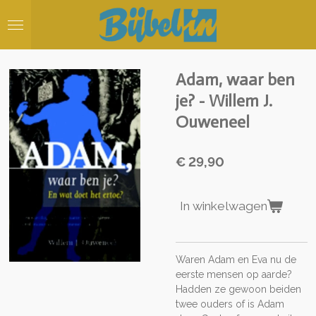
Ga
direct
naar
de
hoofdinhoud
Adam, waar ben
je? - Willem J.
Ouweneel
€ 29,90
In winkelwagen
Waren Adam en Eva nu de
eerste mensen op aarde?
Hadden ze gewoon beiden
twee ouders of is Adam