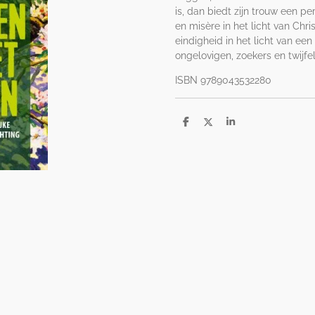
is, dan biedt zijn trouw een p
en misère in het licht van Chri
eindigheid in het licht van ee
ongelovigen, zoekers en twijfe
ISBN 9789043532280
D
D
S
e
e
h
l
e
a
e
l
r
n
e