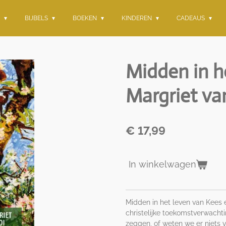
G
BIJBELS
BOEKEN
KINDEREN
CADEAUS
Midden in h
Margriet va
€ 17,99
In winkelwagen
Midden in het leven
van Kees e
christelijke toekomstverwachti
zeggen, of weten we er niets 