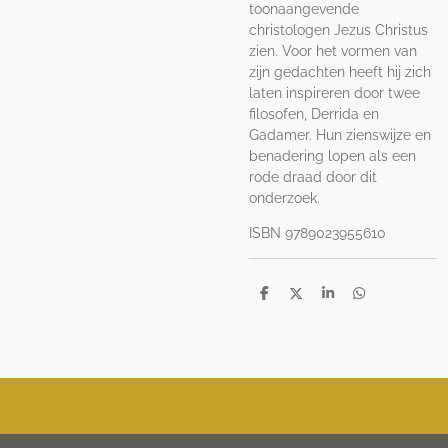
toonaangevende
christologen Jezus Christus
zien. Voor het vormen van
zijn gedachten heeft hij zich
laten inspireren door twee
filosofen, Derrida en
Gadamer. Hun zienswijze en
benadering lopen als een
rode draad door dit
onderzoek.
ISBN 9789023955610
D
D
S
D
e
e
h
e
l
e
a
l
e
l
r
e
n
e
n