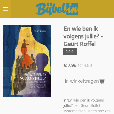
Ga
direct
naar
de
hoofdinhoud
En wie ben ik
volgens jullie? -
Geurt Roffel
Sale!
€ 7,95
€ 14,99
In winkelwagen
In ‘En wie ben ik volgens
jullie?’ zet Geurt Roffel
systematisch uiteen hoe zes