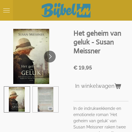
Ga
direct
naar
de
hoofdinhoud
Het geheim van
geluk - Susan
Meissner
€ 19,95
In winkelwagen
In de indrukwekkende en
emotionele roman 'Het
geheim van geluk' van
Susan Meissner raken twee