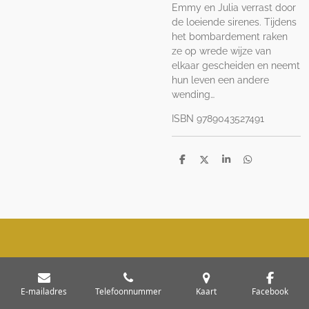
Emmy en Julia verrast door
de loeiende sirenes. Tijdens
het bombardement raken
ze op wrede wijze van
elkaar gescheiden en neemt
hun leven een andere
wending…
ISBN 9789043527491
D
D
S
D
e
e
h
e
l
e
a
l
e
l
r
e
n
e
n
E-mailadres
Telefoonnummer
Kaart
Facebook