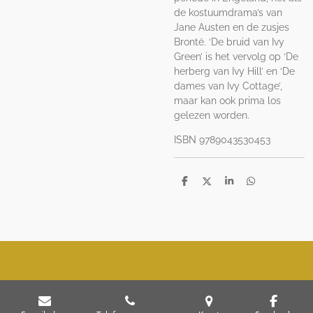
de kostuumdrama’s van
Jane Austen en de zusjes
Brontë. ‘De bruid van Ivy
Green’ is het vervolg op ‘De
herberg van Ivy Hill’ en ‘De
dames van Ivy Cottage’,
maar kan ook prima los
gelezen worden.
ISBN 9789043530453
D
D
S
D
e
e
h
e
l
e
a
l
e
l
r
e
n
e
n