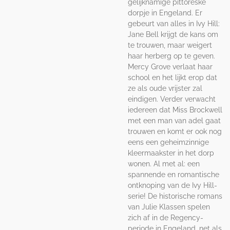
gelijknamige pittoreske
dorpje in Engeland. Er
gebeurt van alles in Ivy Hill:
Jane Bell krijgt de kans om
te trouwen, maar weigert
haar herberg op te geven.
Mercy Grove verlaat haar
school en het lijkt erop dat
ze als oude vrijster zal
eindigen. Verder verwacht
iedereen dat Miss Brockwell
met een man van adel gaat
trouwen en komt er ook nog
eens een geheimzinnige
kleermaakster in het dorp
wonen. Al met al: een
spannende en romantische
ontknoping van de Ivy Hill-
serie! De historische romans
van Julie Klassen spelen
zich af in de Regency-
periode in Engeland, net als