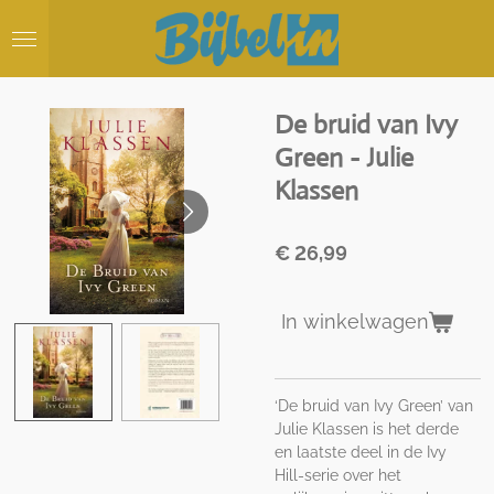
Ga
direct
naar
de
hoofdinhoud
De bruid van Ivy
Green - Julie
Klassen
€ 26,99
In winkelwagen
‘De bruid van Ivy Green’ van
Julie Klassen is het derde
en laatste deel in de Ivy
Hill-serie over het