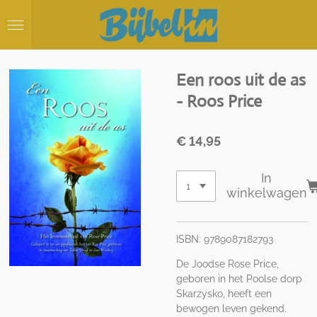
Ga
direct
naar
de
hoofdinhoud
Een roos uit de as
- Roos Price
€ 14,95
In
winkelwagen
ISBN: 9789087182793
De Joodse Rose Price,
geboren in het Poolse dorp
Skarzysko, heeft een
bewogen leven gekend.