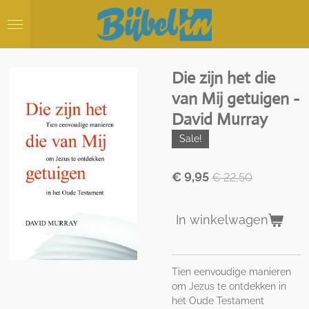
Ga
direct
naar
de
hoofdinhoud
Die zijn het die
van Mij getuigen -
David Murray
Sale!
€ 9,95
€ 22,50
In winkelwagen
Tien eenvoudige manieren
om Jezus te ontdekken in
het Oude Testament