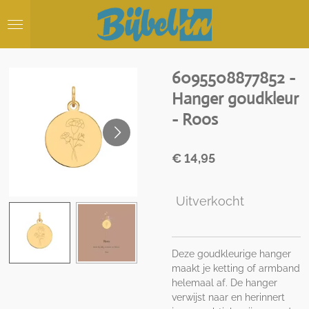
Ga
direct
naar
de
hoofdinhoud
6095508877852 -
Hanger goudkleur
- Roos
€ 14,95
Uitverkocht
Deze goudkleurige hanger
maakt je ketting of armband
helemaal af. De hanger
verwijst naar en herinnert