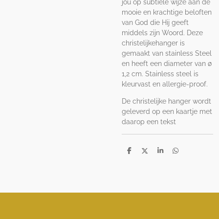
jou op subtiele wijze aan de
mooie en krachtige beloften
van God die Hij geeft
middels zijn Woord. Deze
christelijkehanger is
gemaakt van stainless Steel
en heeft een diameter van ø
1,2 cm. Stainless steel is
kleurvast en allergie-proof.
De christelijke hanger wordt
geleverd op een kaartje met
daarop een tekst
D
D
S
D
e
e
h
e
l
e
a
l
e
l
r
e
n
e
n