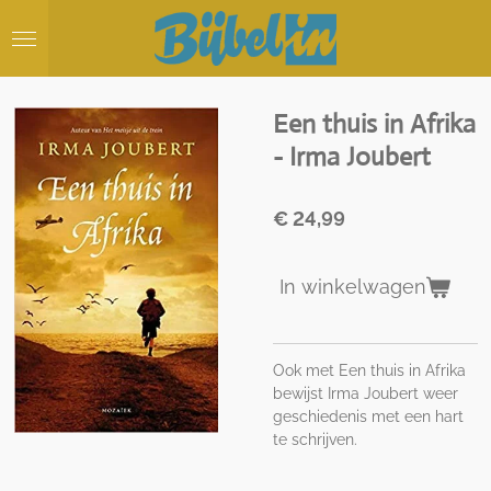
Ga
direct
naar
de
hoofdinhoud
Een thuis in Afrika
- Irma Joubert
€ 24,99
In winkelwagen
Ook met Een thuis in Afrika
bewijst Irma Joubert weer
geschiedenis met een hart
te schrijven.