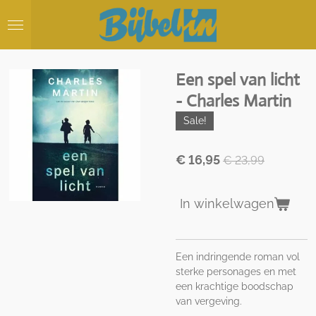
Ga
direct
naar
de
hoofdinhoud
Een spel van licht
- Charles Martin
Sale!
€ 16,95
€ 23,99
In winkelwagen
Een indringende roman vol
sterke personages en met
een krachtige boodschap
van vergeving.