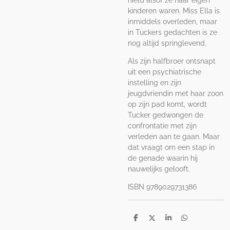
hield alsof ze haar eigen
kinderen waren. Miss Ella is
inmiddels overleden, maar
in Tuckers gedachten is ze
nog altijd springlevend.
Als zijn halfbroer ontsnapt
uit een psychiatrische
instelling en zijn
jeugdvriendin met haar zoon
op zijn pad komt, wordt
Tucker gedwongen de
confrontatie met zijn
verleden aan te gaan. Maar
dat vraagt om een stap in
de genade waarin hij
nauwelijks gelooft.
ISBN
9789029731386
D
D
S
D
e
e
h
e