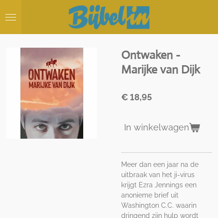
Ga
direct
naar
de
hoofdinhoud
Ontwaken -
Marijke van Dijk
€ 18,95
In winkelwagen
Meer dan een jaar na de
uitbraak van het ji-virus
krijgt Ezra Jennings een
anonieme brief uit
Washington C.C. waarin
dringend zijn hulp wordt