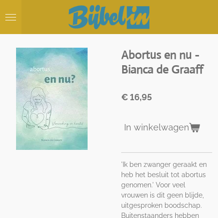
Ga
direct
naar
de
hoofdinhoud
Abortus en nu -
Bianca de Graaff
€ 16,95
In winkelwagen
'Ik ben zwanger geraakt en
heb het besluit tot abortus
genomen.' Voor veel
vrouwen is dit geen blijde,
uitgesproken boodschap.
Buitenstaanders hebben