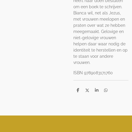
heeft haar doen besluiten
om een boek te schrijven.
Bianca wil, net als Jezus,
met vrouwen meelopen en
praten over wat ze hebben
meegemaakt. Gelovige en
niet-gelovige vrouwen
helpen daar waar nodig de
identiteit te herstellen en op
te staan voor andere
vrouwen.
ISBN 9789083171760
D
D
S
D
e
e
h
e
l
e
a
l
e
l
r
e
n
e
n