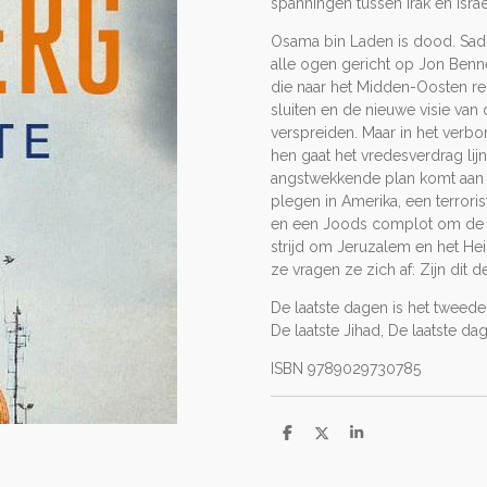
spanningen tussen Irak en Israë
Osama bin Laden is dood. Sad
alle ogen gericht op Jon Benn
die naar het Midden-Oosten rei
sluiten en de nieuwe visie van
verspreiden. Maar in het verb
hen gaat het vredesverdrag lijn
angstwekkende plan komt aan h
plegen in Amerika, een terrori
en een Joods complot om de R
strijd om Jeruzalem en het Hei
ze vragen ze zich af: Zijn dit
De laatste dagen is het tweede 
De laatste Jihad, De laatste d
ISBN 9789029730785
D
D
S
e
e
h
l
e
a
e
l
r