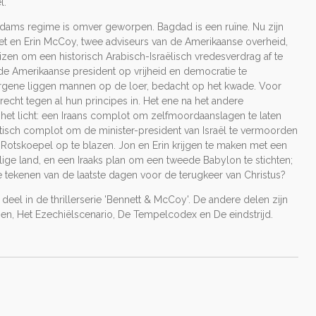
l.
dams regime is omver geworpen. Bagdad is een ruïne. Nu zijn
et en Erin McCoy, twee adviseurs van de Amerikaanse overheid,
zen om een historisch Arabisch-Israëlisch vredesverdrag af te
 de Amerikaanse president op vrijheid en democratie te
orgene liggen mannen op de loer, bedacht op het kwade. Voor
recht tegen al hun principes in. Het ene na het andere
et licht: een Iraans complot om zelfmoordaanslagen te laten
stisch complot om de minister-president van Israël te vermoorden
otskoepel op te blazen. Jon en Erin krijgen te maken met een
lige land, en een Iraaks plan om een tweede Babylon te stichten;
 de tekenen van de laatste dagen voor de terugkeer van Christus?
deel in de thrillerserie 'Bennett & McCoy'. De andere delen zijn
agen, Het Ezechiëlscenario, De Tempelcodex en De eindstrijd.