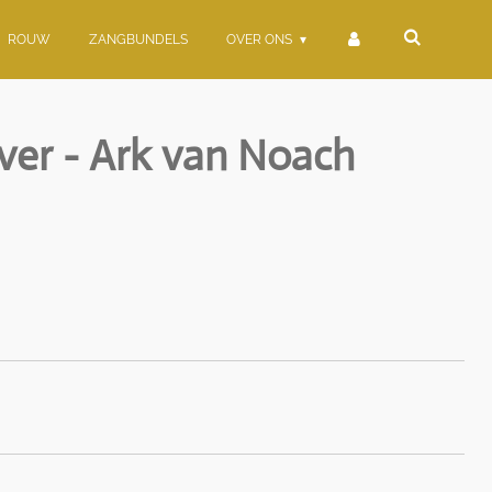
ROUW
ZANGBUNDELS
OVER ONS
lver - Ark van Noach