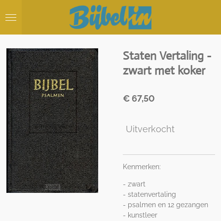
Ga
direct
naar
de
hoofdinhoud
Staten Vertaling -
zwart met koker
€ 67,50
Uitverkocht
Kenmerken:
- zwart
- statenvertaling
- psalmen en 12 gezangen
- kunstleer