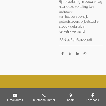
Bijbelvertaling in 2004 vraag
naar deze vertaling ten
behoeve
van het persoonlijk
geloofsleven, bijbelstudie
alsook gebruik in
kerkelijk verband.
ISBN
9789089122308
D
D
S
D
e
e
h
e
l
e
a
l
e
l
r
e
n
e
n
E-mailadres
Telefoonnummer
Kaart
Facebook