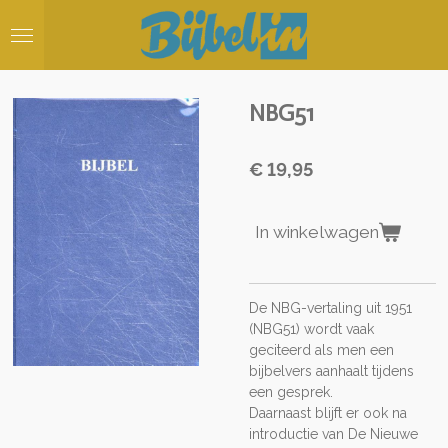
Ga
direct
naar
de
hoofdinhoud
NBG51
€ 19,95
In winkelwagen
De NBG-vertaling uit 1951
(NBG51) wordt vaak
geciteerd als men
een
bijbelvers aanhaalt tijdens
een gesprek.
Daarnaast blijft er ook na
introductie van De Nieuwe