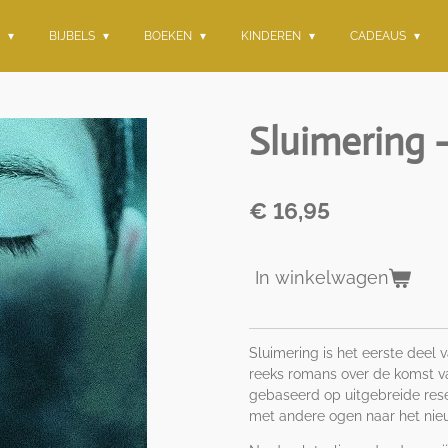
G
BIJBELS
BOEKEN
KINDEREN
CADEAUS
Sluimering -
€ 16,95
In winkelwagen
Sluimering is het eerste deel 
reeks romans over de komst van 
gebaseerd op uitgebreide resea
met andere ogen naar het nieu