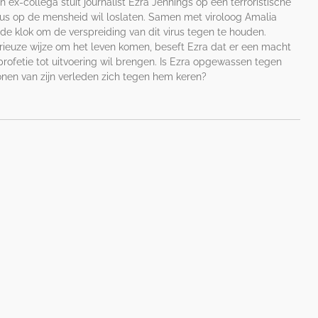
 ex-collega stuit journalist Ezra Jennings op een terroristische
irus op de mensheid wil loslaten. Samen met viroloog Amalia
 de klok om de verspreiding van dit virus tegen te houden.
euze wijze om het leven komen, beseft Ezra dat er een macht
rofetie tot uitvoering wil brengen. Is Ezra opgewassen tegen
nen van zijn verleden zich tegen hem keren?