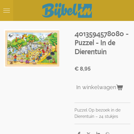
Ga
direct
naar
de
hoofdinhoud
4013594578080 -
Puzzel - In de
Dierentuin
€ 8,95
In winkelwagen
Puzzel Op bezoek in de
Dierentuin – 24 stukjes