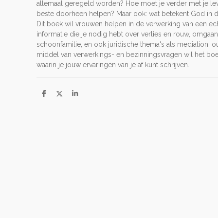
allemaal geregeld worden? Hoe moet je verder met je lev
beste doorheen helpen? Maar ook: wat betekent God in di
Dit boek wil vrouwen helpen in de verwerking van een echt
informatie die je nodig hebt over verlies en rouw, omgaan
schoonfamilie, en ook juridische thema's als mediation, 
middel van verwerkings- en bezinningsvragen wil het boe
waarin je jouw ervaringen van je af kunt schrijven.
D
D
S
e
e
h
l
e
a
e
l
r
n
e