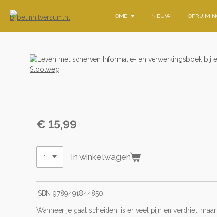
Ga
HOME
NIEUW
OPRUIMI
direct
naar
de
hoofdinhoud
€ 15,99
In winkelwagen
ISBN 9789491844850
Wanneer je gaat scheiden, is er veel pijn en verdriet, ma