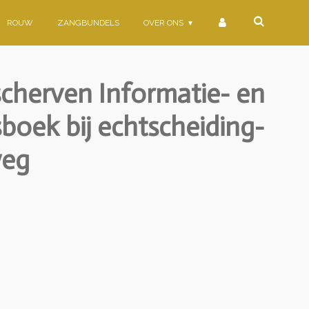
ROUW
ZANGBUNDELS
OVER ONS
cherven Informatie- en
boek bij echtscheiding-
weg