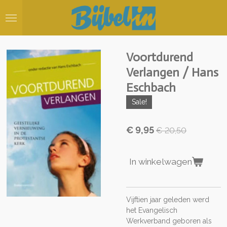
Ga
direct
naar
de
hoofdinhoud
Voortdurend
Verlangen / Hans
Eschbach
Sale!
€ 9,95
€ 20,50
In winkelwagen
Vijftien jaar geleden werd
het Evangelisch
Werkverband geboren als