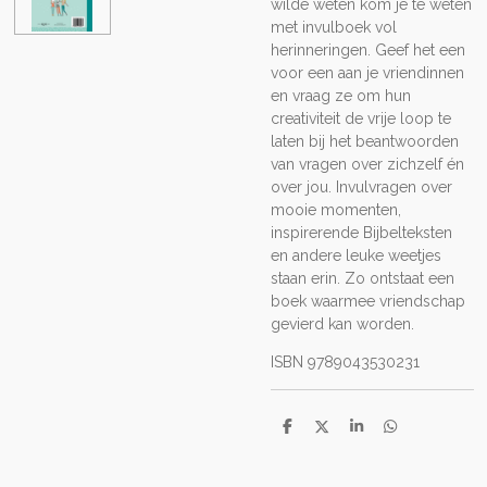
wilde weten kom je te weten
met invulboek vol
herinneringen. Geef het een
voor een aan je vriendinnen
en vraag ze om hun
creativiteit de vrije loop te
laten bij het beantwoorden
van vragen over zichzelf én
over jou. Invulvragen over
mooie momenten,
inspirerende Bijbelteksten
en andere leuke weetjes
staan erin. Zo ontstaat een
boek waarmee vriendschap
gevierd kan worden.
ISBN 9789043530231
D
D
S
D
e
e
h
e
l
e
a
l
e
l
r
e