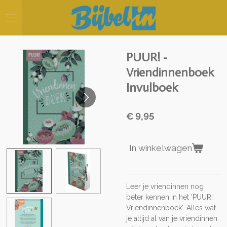
Ga
direct
naar
de
hoofdinhoud
PUUR! -
Vriendinnenboek
Invulboek
€ 9,95
In winkelwagen
Leer je vriendinnen nog
beter kennen in het 'PUUR!
Vriendinnenboek'. Alles wat
je altijd al van je vriendinnen