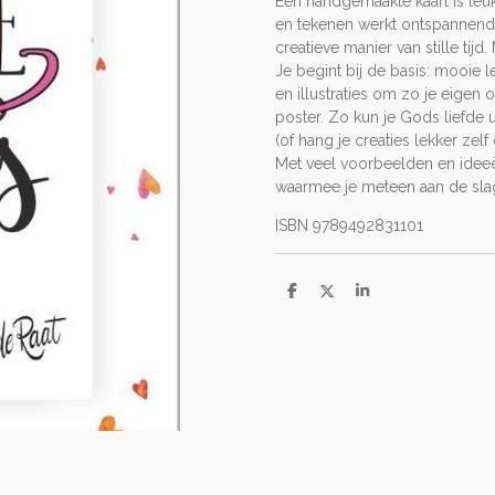
Een handgemaakte kaart is leuk
en tekenen werkt ontspannend e
creatieve manier van stille tij
Je begint bij de basis: mooie 
en illustraties om zo je eigen 
poster. Zo kun je Gods liefde
(of hang je creaties lekker zelf 
Met veel voorbeelden en ideeën
waarmee j
e meteen aan de sla
ISBN 9789492831101
D
D
S
e
e
h
l
e
a
e
l
r
n
e