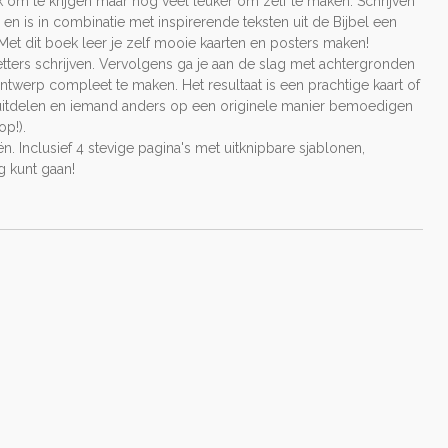
 om te krijgen maar nog veel leuker om zelf te maken. Schrijven
n is in combinatie met inspirerende teksten uit de Bijbel een
d. Met dit boek leer je zelf mooie kaarten en posters maken!
letters schrijven. Vervolgens ga je aan de slag met achtergronden
ontwerp compleet te maken. Het resultaat is een prachtige kaart of
 uitdelen en iemand anders op een originele manier bemoedigen
op!).
. Inclusief 4 stevige pagina's met uitknipbare sjablonen,
g kunt gaan!