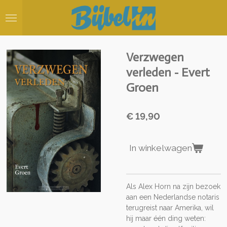
Ga
direct
naar
de
hoofdinhoud
Verzwegen
verleden - Evert
Groen
€ 19,90
In winkelwagen
Als Alex Horn na zijn bezoek
aan een Nederlandse notaris
terugreist naar Amerika, wil
hij maar één ding weten: