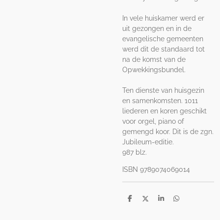
In vele huiskamer werd er
uit gezongen en in de
evangelische gemeenten
werd dit de standaard tot
na de komst van de
Opwekkingsbundel.
Ten dienste van huisgezin
en samenkomsten. 1011
liederen en koren geschikt
voor orgel, piano of
gemengd koor. Dit is de zgn.
Jubileum-editie.
987 blz.
ISBN
9789074069014
D
D
S
D
e
e
h
e
l
e
a
l