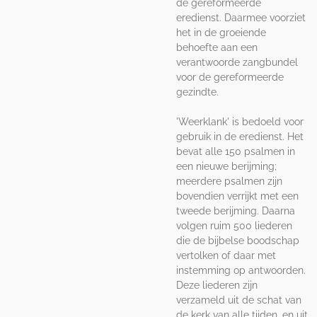
de gereformeerde
eredienst. Daarmee voorziet
het in de groeiende
behoefte aan een
verantwoorde zangbundel
voor de gereformeerde
gezindte.
'Weerklank' is bedoeld voor
gebruik in de eredienst. Het
bevat alle 150 psalmen in
een nieuwe berijming;
meerdere psalmen zijn
bovendien verrijkt met een
tweede berijming. Daarna
volgen ruim 500 liederen
die de bijbelse boodschap
vertolken of daar met
instemming op antwoorden.
Deze liederen zijn
verzameld uit de schat van
de kerk van alle tijden, en uit