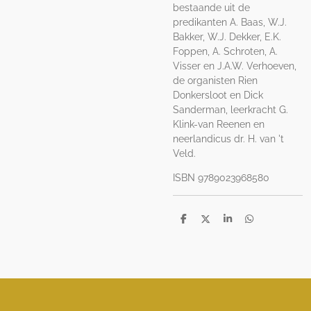
bestaande uit de
predikanten A. Baas, W.J.
Bakker, W.J. Dekker, E.K.
Foppen, A. Schroten, A.
Visser en J.A.W. Verhoeven,
de organisten Rien
Donkersloot en Dick
Sanderman, leerkracht G.
Klink-van Reenen en
neerlandicus dr. H. van 't
Veld.
ISBN
9789023968580
D
D
S
D
e
e
h
e
l
e
a
l
e
l
r
e
n
e
n