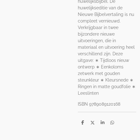
huwelijksbijbel. De
huwelijkseditie van de
Nieuwe Bijbelvertaling is nu
compleet vernieuwd.
Verkrijgbaar in twee
bijzondere nieuwe
uitvoeringen, die in
materiaal en uitvoering heel
verschillend zijn. Deze
uitgave: ∗ Tijdloos nieuw
ontwerp ∗ Eenkoloms
zetwerk met gouden
steunkleur ∗ Kleursnede ∗
Ringen in matte goudfolie ∗
Leeslinten
ISBN 9789089120168
D
D
S
D
e
e
h
e
l
e
a
l
e
l
r
e