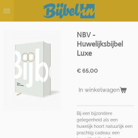
Ga
direct
naar
de
hoofdinhoud
NBV -
Huwelijksbijbel
Luxe
€ 65,00
In winkelwagen
Bij een bijzondere
gelegenheid als een
huwelijk hoort natuurlijk een
prachtig cadeau: een