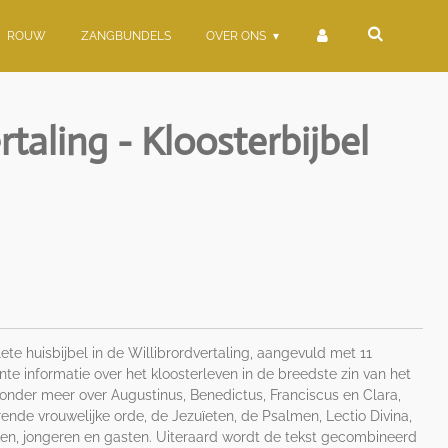
ROUW
ZANGBUNDELS
OVER ONS
rtaling - Kloosterbijbel
ete huisbijbel in de Willibrordvertaling, aangevuld met 11
te informatie over het kloosterleven in de breedste zin van het
onder meer over Augustinus, Benedictus, Franciscus en Clara,
ende vrouwelijke orde, de Jezuïeten, de Psalmen, Lectio Divina,
eken, jongeren en gasten. Uiteraard wordt de tekst gecombineerd