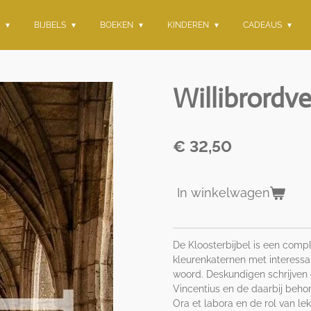
G
BIJBELS
BOEKEN
KINDEREN
CADEAUS
Willibrordve
€ 32,50
In winkelwagen
De Kloosterbijbel is een compl
kleurenkaternen met interessan
woord. Deskundigen schrijven 
Vincentius en de daarbij behor
Ora et labora en de rol van l