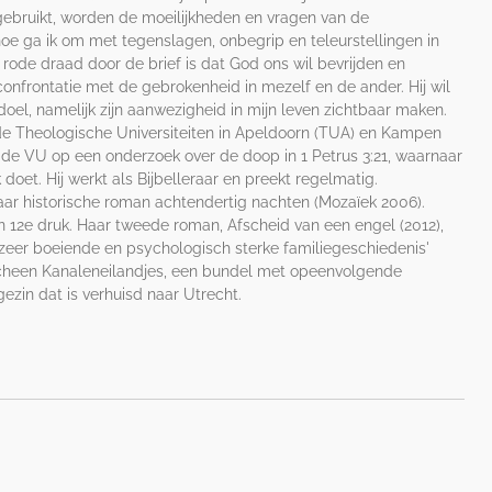
ebruikt, worden de moeilijkheden en vragen van de
e ga ik om met tegenslagen, onbegrip en teleurstellingen in
e rode draad door de brief is dat God ons wil bevrijden en
nfrontatie met de gebrokenheid in mezelf en de ander. Hij wil
oel, namelijk zijn aanwezigheid in mijn leven zichtbaar maken.
de Theologische Universiteiten in Apeldoorn (TUA) en Kampen
 de VU op een onderzoek over de doop in 1 Petrus 3:21, waarnaar
doet. Hij werkt als Bijbelleraar en preekt regelmatig.
ar historische roman achtendertig nachten (Mozaïek 2006).
 12e druk. Haar tweede roman, Afscheid van een engel (2012),
 zeer boeiende en psychologisch sterke familiegeschiedenis'
cheen Kanaleneilandjes, een bundel met opeenvolgende
ezin dat is verhuisd naar Utrecht.