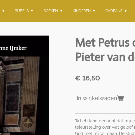
G
BIJBELS
BOEKEN
KINDEREN
CADEAUS
Met Petrus 
Pieter van 
€ 16,50
In winkelwagen
'Ik heb lang gedacht dat mijn
teleurstelling over wat geloo
God met mij wil gaan. De stud