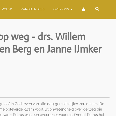
ROUW
ZANGBUNDELS
OVER ONS
op weg - drs. Willem
den Berg en Janne IJmker
 geloof in God leven van alle dag gemakkelijker zou maken. De
f me opleverde kwam voort uit onwetendheid over de weg die
ie van 1 Petrus was een eyeopener voor mij. Omdat Petrus het