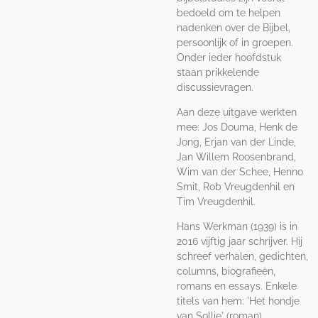
bedoeld om te helpen
nadenken over de Bijbel,
persoonlijk of in groepen.
Onder ieder hoofdstuk
staan prikkelende
discussievragen.
Aan deze uitgave werkten
mee: Jos Douma, Henk de
Jong, Erjan van der Linde,
Jan Willem Roosenbrand,
Wim van der Schee, Henno
Smit, Rob Vreugdenhil en
Tim Vreugdenhil.
Hans Werkman (1939) is in
2016 vijftig jaar schrijver. Hij
schreef verhalen, gedichten,
columns, biografieën,
romans en essays. Enkele
titels van hem: 'Het hondje
van Sollie' (roman),