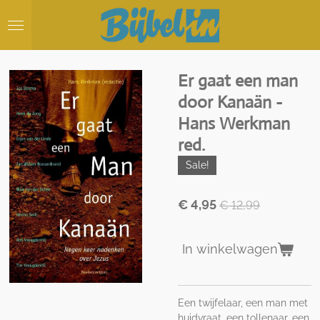
Ga
direct
naar
de
hoofdinhoud
Er gaat een man
door Kanaän -
Hans Werkman
red.
Sale!
€ 4,95
€ 12,99
In winkelwagen
Een twijfelaar, een man met
huidvraat, een tollenaar, een