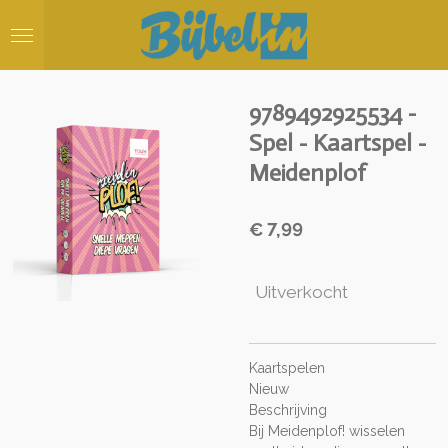
Ga
direct
naar
de
hoofdinhoud
9789492925534 -
Spel - Kaartspel -
Meidenplof
€ 7,99
Uitverkocht
Kaartspelen
Nieuw
Beschrijving
Bij Meidenplof! wisselen