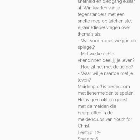
snelheid en diepgang elkaar
af. Win kaarten van je
tegenstanders met een
snelle mep op tafel en stel
elkaar (diepe) vragen over
thema's als:
- Wat voor moois zie jij in de
spiegel?
- Met welke échte
vriendinnen deel jij je leven?
- Hoe zit het met de liefde?
- Waar wil je naartoe met je
leven?
Meidenplof! is perfect om
met tienermeiden te spelen!
Het is gemaakt en getest
met de meiden die
neerploffen in de
meidenclubs van Youth for
Christ.
Leeftijd: 12+
Spelers: 6+