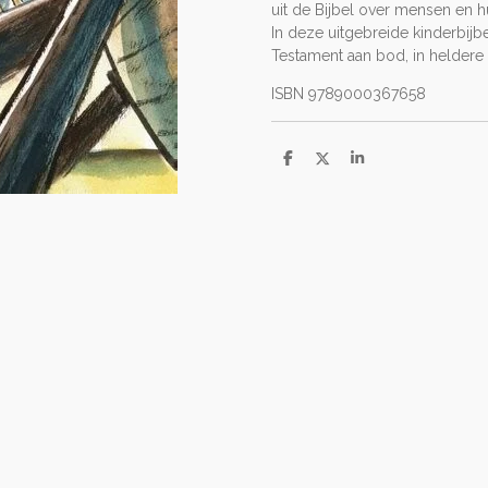
uit de Bijbel over mensen en 
In deze uitgebreide kinderbijb
Testament aan bod, in heldere e
ISBN 9789000367658
D
D
S
e
e
h
l
e
a
e
l
r
n
e