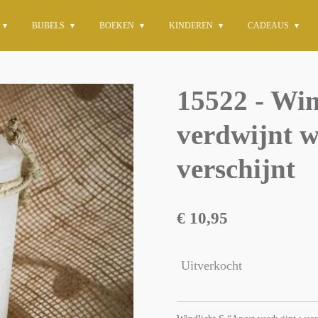
BIJBELS
BOEKEN
KINDEREN
CADEAUS
15522 - Win
verdwijnt w
verschijnt
€ 10,95
Uitverkocht