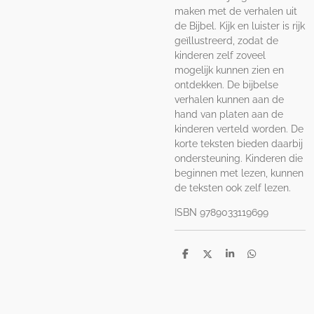
maken met de verhalen uit
de Bijbel. Kijk en luister is rijk
geïllustreerd, zodat de
kinderen zelf zoveel
mogelijk kunnen zien en
ontdekken. De bijbelse
verhalen kunnen aan de
hand van platen aan de
kinderen verteld worden. De
korte teksten bieden daarbij
ondersteuning. Kinderen die
beginnen met lezen, kunnen
de teksten ook zelf lezen.
ISBN 9789033119699
D
D
S
D
e
e
h
e
l
e
a
l
e
l
r
e
n
e
n