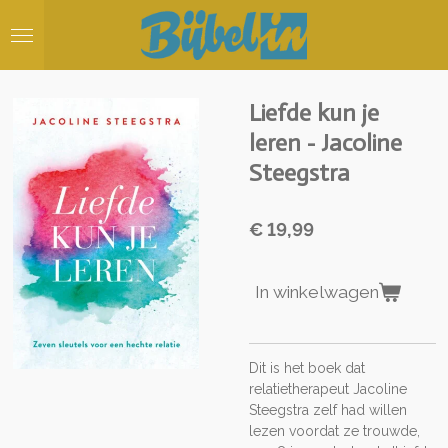
Ga
direct
naar
de
hoofdinhoud
Liefde kun je
leren - Jacoline
Steegstra
€ 19,99
In winkelwagen
Dit is het boek dat
relatietherapeut Jacoline
Steegstra zelf had willen
lezen voordat ze trouwde,