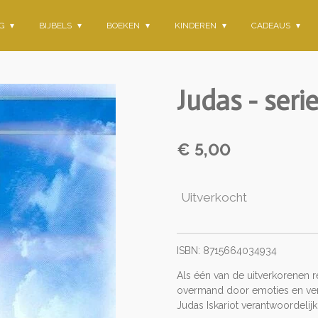
NG
BIJBELS
BOEKEN
KINDEREN
CADEAUS
Judas - serie
€ 5,00
Uitverkocht
ISBN: 8715664034934
Als één van de uitverkorenen rei
overmand door emoties en verw
Judas Iskariot verantwoordelijk