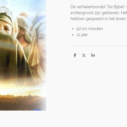
De verhalenbundel 'De Bijbel' v
achtergrond zijn gebleven. He
hebben gespeeld in het leven 
92:00 minuten
12 jaar
D
D
S
e
e
h
l
e
a
e
l
r
n
e