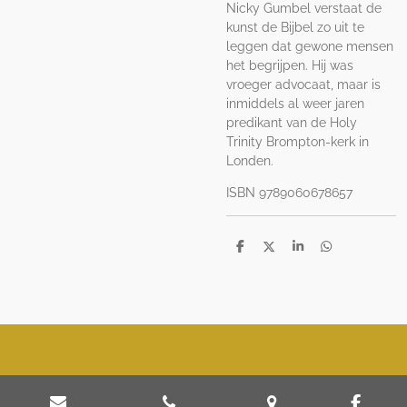
Nicky Gumbel verstaat de
kunst de Bijbel zo uit te
leggen dat gewone mensen
het begrijpen. Hij was
vroeger advocaat, maar is
inmiddels al weer jaren
predikant van de Holy
Trinity Brompton-kerk in
Londen.
ISBN 9789060678657
D
D
S
D
e
e
h
e
l
e
a
l
e
l
r
e
n
e
n