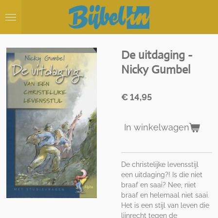
Ga
direct
naar
de
hoofdinhoud
De uitdaging -
Nicky Gumbel
€ 14,95
In winkelwagen
De christelijke levensstijl
een uitdaging?! Is die niet
braaf en saai? Nee, niet
braaf en helemaal niet saai.
Het is een stijl van leven die
lijnrecht tegen de