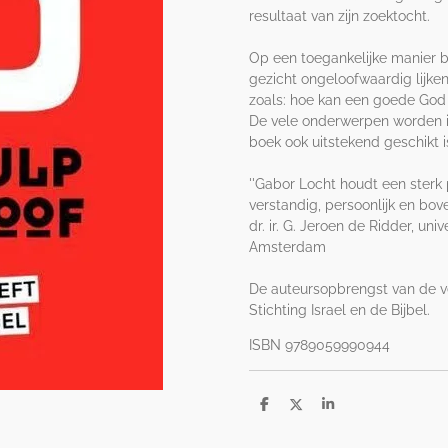
resultaat van zijn zoektocht.
Op een toegankelijke manier b
gezicht ongeloofwaardig lijken
zoals: hoe kan een goede Go
De vele onderwerpen worden in
boek ook uitstekend geschikt i
''Gabor Locht houdt een sterk 
verstandig, persoonlijk en bove
dr. ir. G. Jeroen de Ridder, un
Amsterdam
De auteursopbrengst van de v
Stichting Israel en de Bijbel.
ISBN 9789059990944
D
D
S
e
e
h
l
e
a