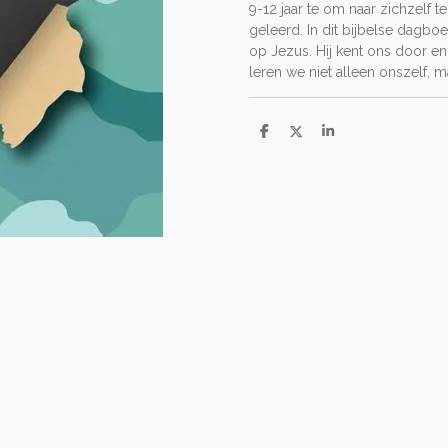
9-12 jaar te om naar zichzelf 
geleerd. In dit bijbelse dagbo
op Jezus. Hij kent ons door en
leren we niet alleen onszelf, 
D
D
S
e
e
h
l
e
a
e
l
r
n
e