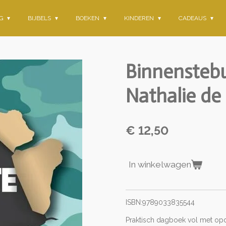
NG
BIJBELS
BOEKEN
KINDEREN
CADEAUS
Binnenstebu
Nathalie de
€ 12,50
In winkelwagen
ISBN:9789033835544
Praktisch dagboek vol met opd