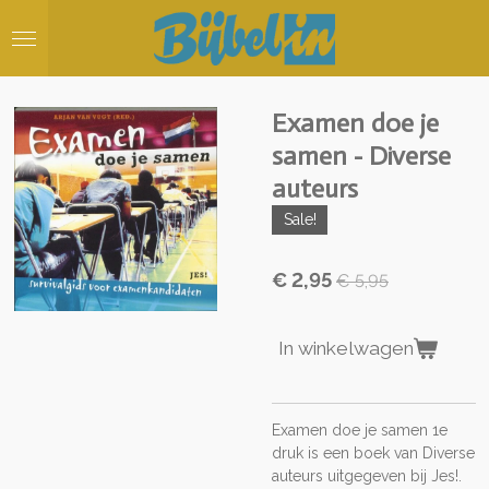
Ga
direct
naar
de
hoofdinhoud
Examen doe je
samen - Diverse
auteurs
Sale!
€ 2,95
€ 5,95
In winkelwagen
Examen doe je samen 1e
druk is een boek van Diverse
auteurs uitgegeven bij Jes!.