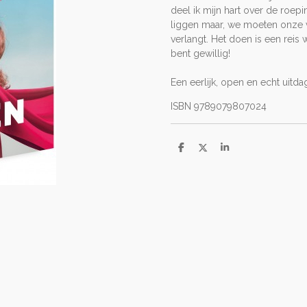
deel ik mijn hart over de roe
liggen maar, we moeten onze 
verlangt. Het doen is een reis w
bent gewillig!
Een eerlijk, open en echt uitd
ISBN 9789079807024
D
D
S
e
e
h
l
e
a
e
l
r
n
e