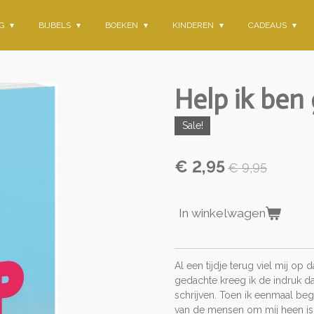
NG
BIJBELS
BOEKEN
KINDEREN
CADEAUS
Help ik ben
Sale!
€ 2,95
€ 9,95
In winkelwagen
Al een tijdje terug viel mij op
gedachte kreeg ik de indruk d
schrijven. Toen ik eenmaal be
van de mensen om mij heen is he