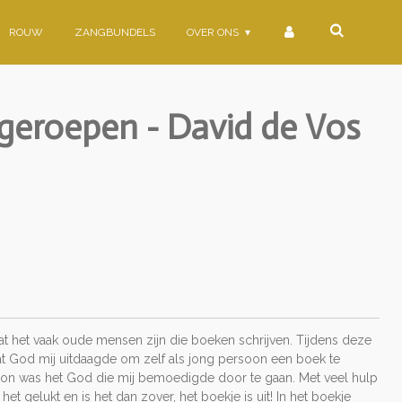
ROUW
ZANGBUNDELS
OVER ONS
 geroepen - David de Vos
 dat het vaak oude mensen zijn die boeken schrijven. Tijdens deze
at God mij uitdaagde om zelf als jong persoon een boek te
gon was het God die mij bemoedigde door te gaan. Met veel hulp
t gelukt en is het dan zover, het boekje is uit! In het boekje