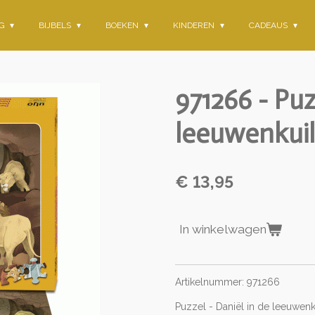
NG
BIJBELS
BOEKEN
KINDEREN
CADEAUS
971266 - Puz
leeuwenkuil
€ 13,95
In winkelwagen
Artikelnummer: 971266
Puzzel - Daniël in de leeuwenk