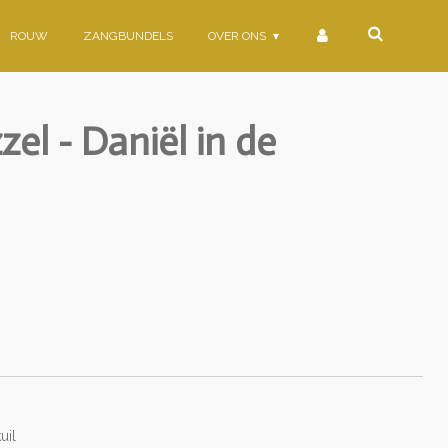
ROUW
ZANGBUNDELS
OVER ONS
zel - Daniël in de
uil