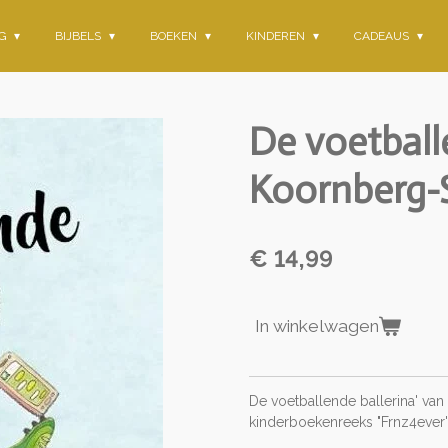
NG
BIJBELS
BOEKEN
KINDEREN
CADEAUS
De voetballe
Koornberg-
€ 14,99
In winkelwagen
De voetballende ballerina' van
kinderboekenreeks "Frnz4ever'