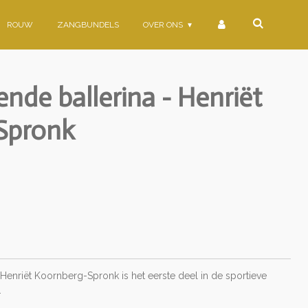
ROUW
ZANGBUNDELS
OVER ONS
nde ballerina - Henriët
Spronk
 Henriët Koornberg-Spronk is het eerste deel in de sportieve
.