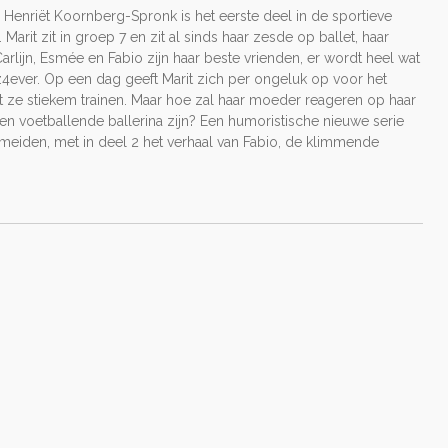
n Henriët Koornberg-Spronk is het eerste deel in de sportieve
Marit zit in groep 7 en zit al sinds haar zesde op ballet, haar
arlijn, Esmée en Fabio zijn haar beste vrienden, er wordt heel wat
4ever. Op een dag geeft Marit zich per ongeluk op voor het
t ze stiekem trainen. Maar hoe zal haar moeder reageren op haar
n voetballende ballerina zijn? Een humoristische nieuwe serie
meiden, met in deel 2 het verhaal van Fabio, de klimmende