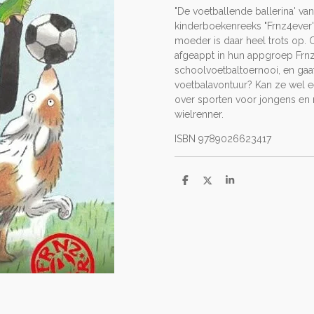
"De voetballende ballerina' va
kinderboekenreeks "Frnz4ever'. 
moeder is daar heel trots op. C
afgeappt in hun appgroep Frnz
schoolvoetbaltoernooi, en gaa
voetbalavontuur? Kan ze wel ee
over sporten voor jongens en 
wielrenner.
ISBN 9789026623417
D
D
S
e
e
h
l
e
a
e
l
r
n
e