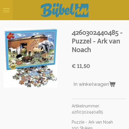
Ga
direct
naar
de
hoofdinhoud
4260302440485 -
Puzzel - Ark van
Noach
€ 11,50
In winkelwagen
Artikelnummer:
4260302440485
Puzzle - Ark van Noah
100 Stukjes