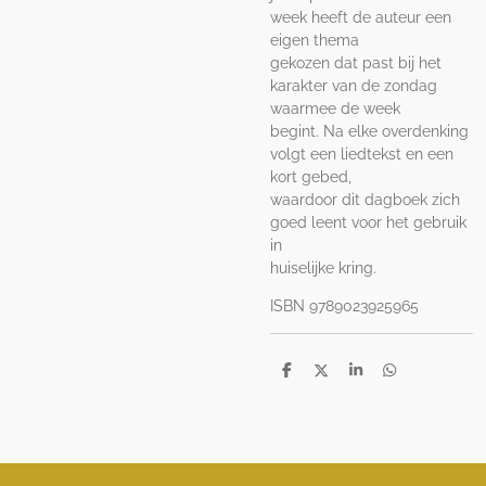
week heeft de auteur een
eigen thema
gekozen dat past bij het
karakter van de zondag
waarmee de week
begint. Na elke overdenking
volgt een liedtekst en een
kort gebed,
waardoor dit dagboek zich
goed leent voor het gebruik
in
huiselijke kring.
ISBN 9789023925965
D
D
S
D
e
e
h
e
l
e
a
l
e
l
r
e
n
e
n