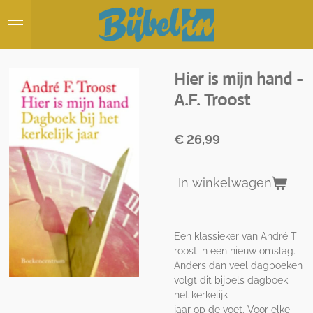
Ga
direct
naar
de
hoofdinhoud
Hier is mijn hand -
A.F. Troost
€ 26,99
In winkelwagen
Een klassieker van André T
roost in een nieuw omslag.
Anders dan veel dagboeken
volgt dit bijbels dagboek
het kerkelijk
jaar op de voet. Voor elke